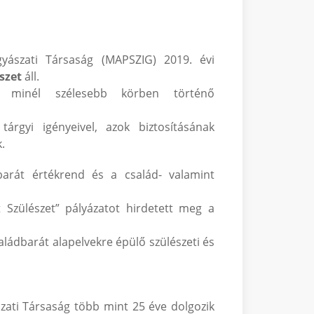
yászati Társaság (MAPSZIG) 2019. évi
szet
áll.
, minél szélesebb körben történő
árgyi igényeivel, azok biztosításának
.
arát értékrend és a család- valamint
át Szülészet” pályázatot hirdetett meg a
saládbarát alapelvekre épülő szülészeti és
zati Társaság több mint 25 éve dolgozik