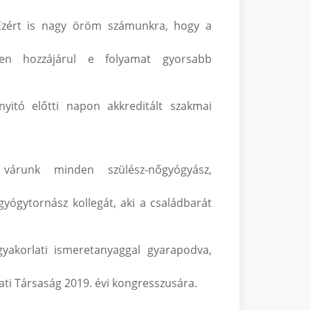
. Ezért is nagy öröm számunkra, hogy a
ősen hozzájárul e folyamat gyorsabb
itó előtti napon akkreditált szakmai
l várunk minden szülész-nőgyógyász,
yógytornász kollegát, aki a családbarát
yakorlati ismeretanyaggal gyarapodva,
ti Társaság 2019. évi kongresszusára.