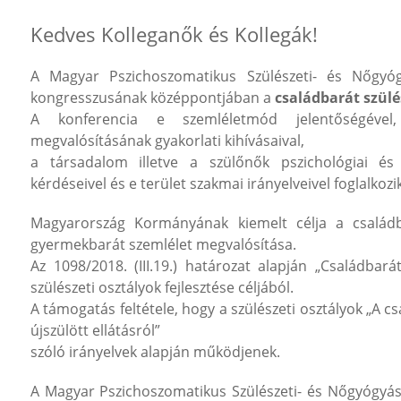
Kedves Kolleganők és Kollegák!
A Magyar Pszichoszomatikus Szülészeti- és Nőgyóg
kongresszusának középpontjában a
családbarát szülé
A konferencia e szemléletmód jelentőségével
megvalósításának gyakorlati kihívásaival,
a társadalom illetve a szülőnők pszichológiai és t
kérdéseivel és e terület szakmai irányelveivel foglalkozik
Magyarország Kormányának kiemelt célja a családb
gyermekbarát szemlélet megvalósítása.
Az 1098/2018. (III.19.) határozat alapján „Családbar
szülészeti osztályok fejlesztése céljából.
A támogatás feltétele, hogy a szülészeti osztályok „A c
újszülött ellátásról”
szóló irányelvek alapján működjenek.
A Magyar Pszichoszomatikus Szülészeti- és Nőgyógyás