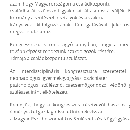
azon, hogy Magyarországon a családközpontú,
családbarát szülészeti gyakorlat általánossá váljék
Kormány a szülészeti osztályok és a szakmai
irányelvek kidolgozásának támogatásával jelent
megvalósulásához.
Kongresszusunk rendhagyó annyiban, hogy a megny
továbbképzést rendezünk szakdolgozók részére.
Témája a családközpontú szülészet.
Az interdiszciplináris kongresszusra szeretette
neonatológus, gyermekgyógyász, pszichiáter,
pszichológus, szülésznő, csecsemőgondozó, védőnő, g
szülészet iránt elkötelezett.
Reméljük, hogy a kongresszus résztvevői hasznos g
élményekkel gazdagodva tekintenek vissza
a Magyar Pszichoszomatikus Szülészeti- és Nőgyógyásza